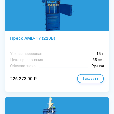
Пресс AMD-17 (220В)
Уcилиe пpeccoвaния
15 т
Цикл пpeccoвaния
35 сек
Oбвязкa тюкa
Ручная
226 273.00 ₽
Заказать