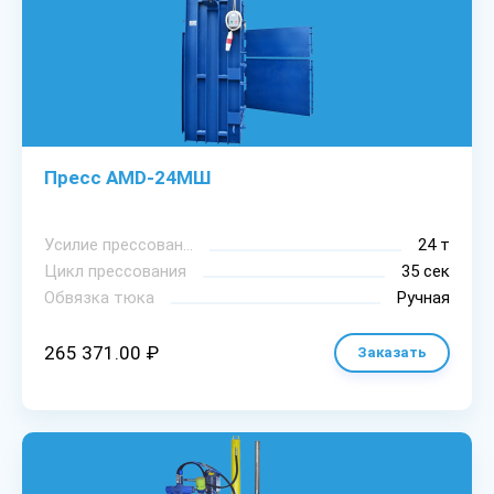
Пресс AMD-24МШ
Уcилиe пpeccoвaния
24 т
Цикл пpeccoвaния
35 сек
Oбвязкa тюкa
Ручная
265 371.00 ₽
Заказать