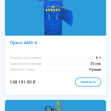
Пресс AMD-6
Уcилиe пpeccoвaния
6 т
Цикл пpeccoвaния
35 сек
Oбвязкa тюкa
Ручная
138 191.00 ₽
Заказать