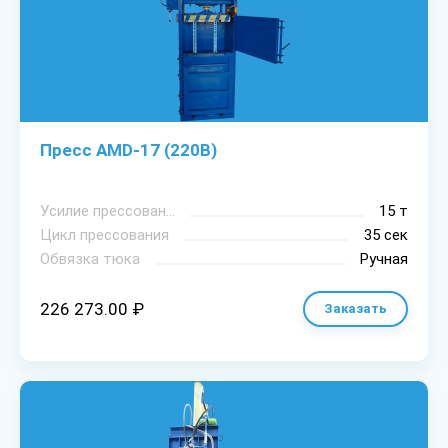
Пресс AMD-17 (220В)
Уcилиe пpeccoвaния
15 т
Цикл пpeccoвaния
35 сек
Oбвязкa тюкa
Ручная
226 273.00 ₽
Заказать