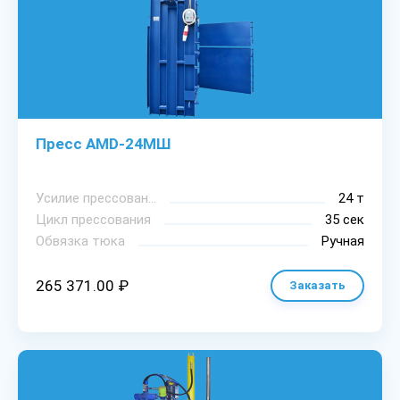
Пресс AMD-24МШ
Уcилиe пpeccoвaния
24 т
Цикл пpeccoвaния
35 сек
Oбвязкa тюкa
Ручная
265 371.00 ₽
Заказать