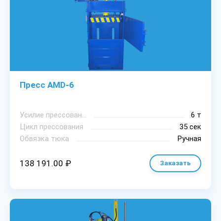
Пресс AMD-6
Уcилиe пpeccoвaния
6 т
Цикл пpeccoвaния
35 сек
Oбвязкa тюкa
Ручная
138 191.00 ₽
Заказать